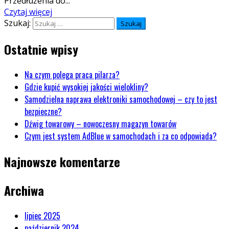
Przedłużenia do...
Czytaj więcej
Szukaj:
Ostatnie wpisy
Na czym polega praca pilarza?
Gdzie kupić wysokiej jakości wielokliny?
Samodzielna naprawa elektroniki samochodowej – czy to jest
bezpieczne?
Dźwig towarowy – nowoczesny magazyn towarów
Czym jest system AdBlue w samochodach i za co odpowiada?
Najnowsze komentarze
Archiwa
lipiec 2025
październik 2024