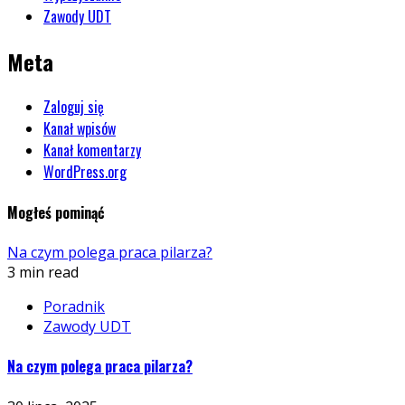
Zawody UDT
Meta
Zaloguj się
Kanał wpisów
Kanał komentarzy
WordPress.org
Mogłeś pominąć
Na czym polega praca pilarza?
3 min read
Poradnik
Zawody UDT
Na czym polega praca pilarza?