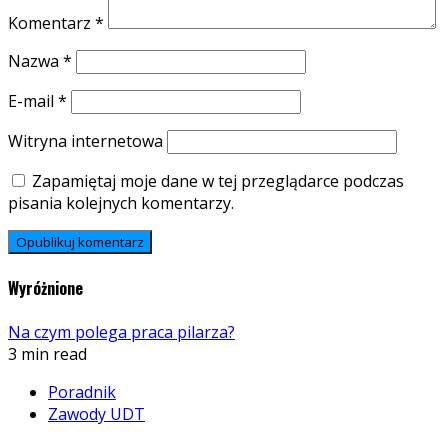
Komentarz
*
Nazwa
*
E-mail
*
Witryna internetowa
Zapamiętaj moje dane w tej przeglądarce podczas
pisania kolejnych komentarzy.
Wyróżnione
Na czym polega praca pilarza?
3 min read
Poradnik
Zawody UDT