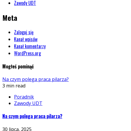
Zawody UDT
Meta
Zaloguj się
Kanał wpisów
Kanał komentarzy
WordPress.org
Mogłeś pominąć
Na czym polega praca pilarza?
3 min read
Poradnik
Zawody UDT
Na czym polega praca pilarza?
30 lipca, 2025